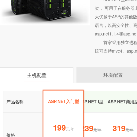
架， 可用于在服务器上
大优越于ASP的其他版
语言，以高安全性、高
asp.net1.1.4和asp.net
首家采用独立进程
统可支持mvc4、asp.ne
环境配置
主机配置
ASP.NET入门型
产品名称
ASP.NET入门型
ASP.NET I型
ASP.NET商用
199
199
239
319
元/年
元/年
元/年
元/年
价格