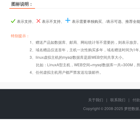
图标说明：
产品名称
产品名称
产品名称
ASP.NET入门型
ASP.NET入门型
ASP.NET入门型
ASP.NET I型
ASP.NET I型
ASP.NET I型
ASP.NET商用
ASP.NET商用
ASP.NET商用
表示支持、
表示不支持、
表示需要单独购买、/表示可选、推荐全
产品编号
产品编号
产品编号
a001
a001
a001
b019
b019
b019
b020
b020
b020
特别提示：
1、赠送产品如数据库、邮局、网站统计等不需要的，则表示放弃
2、域名赠品仅送首年，主机一次性购买多年，域名赠送时间为1年
操作系统
设置首页
数据定期备份
Windows2008
Windows2008
Windows2008
3、linux虚拟主机的mysql数据库是跟WEB空间共享大小。
比如：LinuxA型主机，WEB空间+mysql数据库一共=3
PHP
错误页面定义
数据自助恢复
4、任何虚拟主机用户都严禁发送垃圾邮件。
ASP
rar在线压缩
10重安全保障
关于我们
|
联系我们
|
付款
Copyright © 2008-2025 梦想数据,
ASP.net
免费预装软件
千兆防火墙系统
MSSQL
版本：2000/2005/
Urlrewrite
QQ全球免费电话